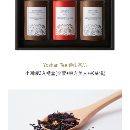
Yoshan Tea 遊山茶訪
小圓罐3入禮盒(金萱+東方美人+杉林溪)