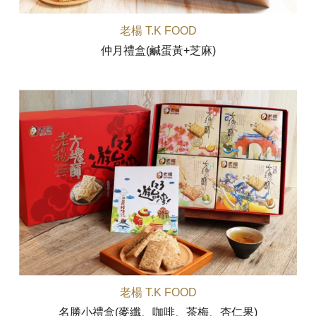
老楊 T.K FOOD
仲月禮盒(鹹蛋黃+芝麻)
老楊 T.K FOOD
名勝小禮盒(麥纖、咖啡、茶梅、杏仁果)