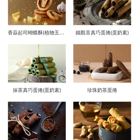
香蒜起司蝴蝶酥(植物五辛素）
鐵觀音真巧蛋捲(蛋奶素)
抹茶真巧蛋捲(蛋奶素)
珍珠奶茶蛋捲