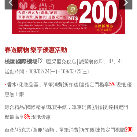
春遊購物 樂享優惠活動
桃園國際機場T2
D區采盟免稅店│誠盟餐飲D3、D7、4F
活動時間：109/02/24(一) ~ 109/03/25(三)
•
香水/化妝品區，單筆消費(折扣後)達指定門檻享
5%
現抵 優
惠無上限
綜合精品/國際精品/珠寶手錶，單筆消費(折扣後)達指定門
檻最高享
8%
現抵優惠
台產/巧克力/童趣/酒類，單筆消費(折扣後)達指定門檻贈
200