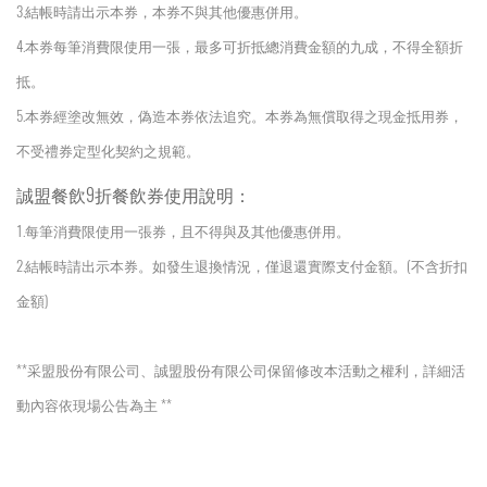
3.結帳時請出示本券，本券不與其他優惠併用。
4.本券每筆消費限使用一張，最多可折抵總消費金額的九成，不得全額折
抵。
5.本券經塗改無效，偽造本券依法追究。本券為無償取得之現金抵用券，
不受禮券定型化契約之規範。
誠盟餐飲9折餐飲券使用說明：
1.每筆消費限使用一張券，且不得與及其他優惠併用。
2.結帳時請出示本券。如發生退換情況，僅退還實際支付金額。(不含折扣
金額)
**采盟股份有限公司、誠
盟股份有限公司
保留修改本活動之權利，詳細活
動內容依現場公告為主 **