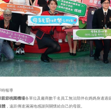
╱即時報導
母親節桃園機場
各單位及廠商數千名員工無法陪伴在媽媽身邊過
媒體
，遠距傳達滿滿地感謝與關懷給自己的母親。