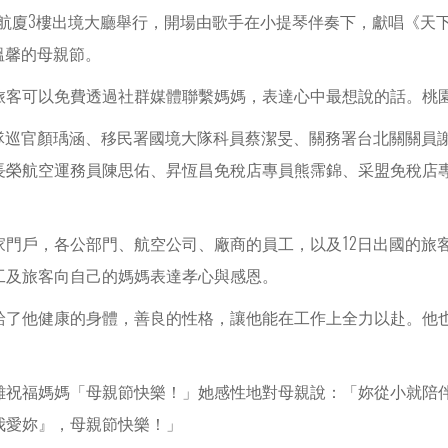
場第2航廈3樓出境大廳舉行，開場由歌手在小提琴伴奏下，獻唱《
溫馨的母親節。
旅客可以免費透過社群媒體聯繫媽媽，表達心中最想說的話。桃
大隊巡官顏瑀涵、移民署國境大隊科員蔡潔旻、關務署台北關關員
長榮航空運務員陳思佑、昇恆昌免稅店專員熊霈錦、采盟免稅店
家門戶，各公部門、航空公司、廠商的員工，以及12日出國的旅
工及旅客向自己的媽媽表達孝心與感恩。
給了他健康的身體，善良的性格，讓他能在工作上全力以赴。他
離祝福媽媽「母親節快樂！」她感性地對母親說：「妳從小就陪
我愛妳』，母親節快樂！」