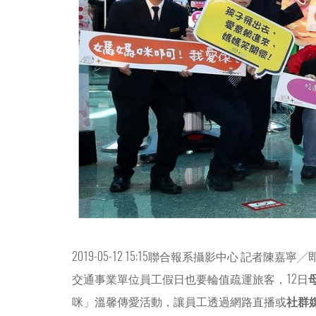
2019-05-12 15:15聯合報系攝影中心 記者陳嘉寧
交通事業單位員工假日也要輪值疏運旅客，12日
咪」溫馨傳愛活動，讓員工透過網路直播或
社群