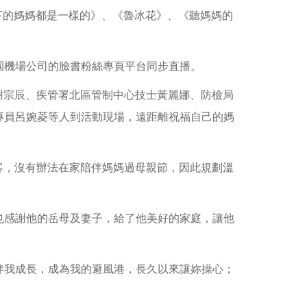
天下的媽媽都是一樣的》、《魯冰花》、《聽媽媽的
園機場公司的臉書粉絲專頁平台同步直播。
謝宗辰、疾管署北區管制中心技士黃麗娜、防檢局
專員呂婉菱等人到活動現場，遠距離祝福自己的媽
客，沒有辦法在家陪伴媽媽過母親節，因此規劃溫
也感謝他的岳母及妻子，給了他美好的家庭，讓他
伴我成長，成為我的避風港，長久以來讓妳操心；