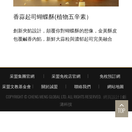
香蒜起司蝴蝶酥(植物五辛素）
創新夾餡設計，顛覆你對蝴蝶酥的想像，金黃酥皮
包覆鹹香內餡，新鮮大蒜粒與濃郁起司完美融合
采盟集團官網
采盟免稅店官網
免稅預訂網
采盟文教基金會
關於誠盟
聯絡我們
網站地圖
COPYRIGHT © CHENG MENG GLOBAL LTD. ALL RIGHTS RESERVED.
網頁設計
| 鉅
潞科技
TOP