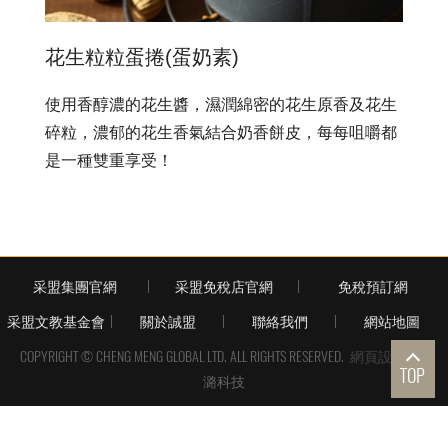
花生粒粒蛋捲(蛋奶素)
使用香醇濃的花生醬，濕潤綿密的花生原香及花生
碎粒，濃郁的花生香氣結合奶香餅皮，每每咀嚼都
是一種雙重享受！
采盟集團官網
采盟免稅店官網
免稅預訂網
采盟文教基金會
關於誠盟
聯絡我們
網站地圖
COPYRIGHT © CHENG MENG GLOBAL LTD. ALL RIGHTS RESERVED.
網頁設計
| 鉅
TOP
潞科技