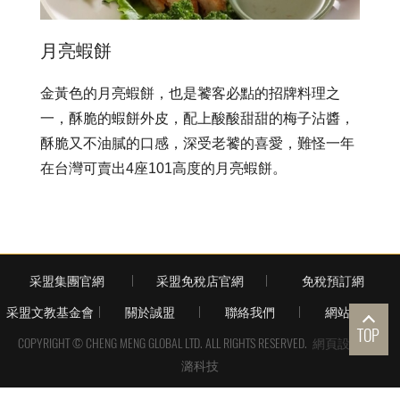
月亮蝦餅
金黃色的月亮蝦餅，也是饕客必點的招牌料理之
一，酥脆的蝦餅外皮，配上酸酸甜甜的梅子沾醬，
酥脆又不油膩的口感，深受老饕的喜愛，難怪一年
在台灣可賣出4座101高度的月亮蝦餅。
采盟集團官網
采盟免稅店官網
免稅預訂網
采盟文教基金會
關於誠盟
聯絡我們
網站地圖
TOP
COPYRIGHT © CHENG MENG GLOBAL LTD. ALL RIGHTS RESERVED.
網頁設計
| 鉅
潞科技